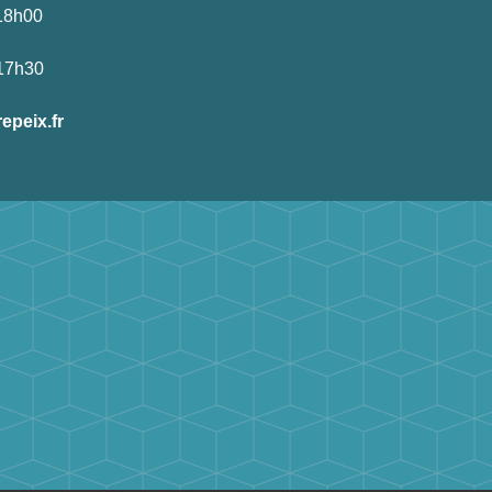
-18h00
-17h30
epeix.fr