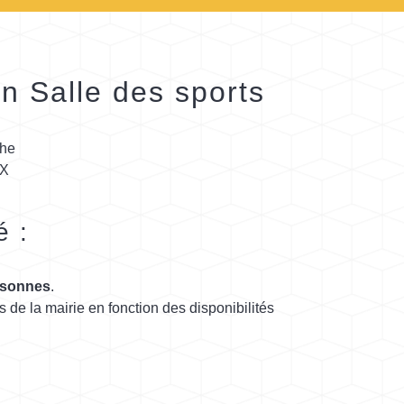
n Salle des sports
lhe
IX
é :
rsonnes
.
e la mairie en fonction des disponibilités